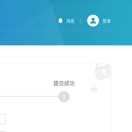
消息
登录
提交成功
3